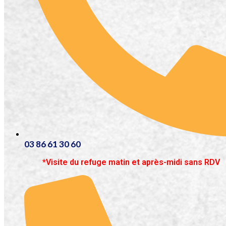
03 86 61 30 60
*Visite du refuge matin et après-midi sans RDV